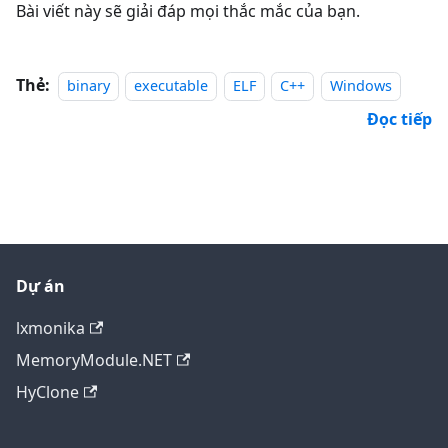
Bài viết này sẽ giải đáp mọi thắc mắc của bạn.
Thẻ:
binary
executable
ELF
C++
Windows
Đọc tiếp
Dự án
lxmonika
MemoryModule.NET
HyClone